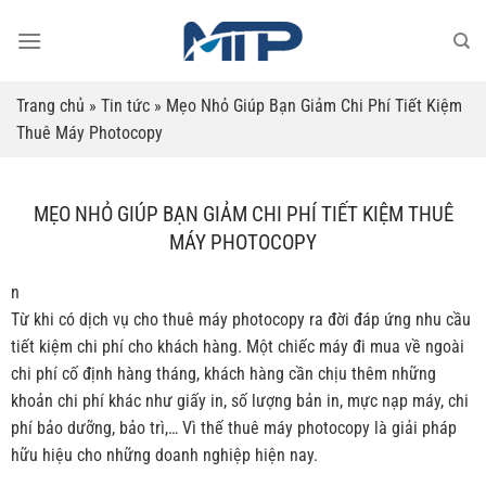
Bỏ
qua
nội
dung
Trang chủ
»
Tin tức
»
Mẹo Nhỏ Giúp Bạn Giảm Chi Phí Tiết Kiệm
Thuê Máy Photocopy
MẸO NHỎ GIÚP BẠN GIẢM CHI PHÍ TIẾT KIỆM THUÊ
MÁY PHOTOCOPY
n
Từ khi có dịch vụ cho thuê máy photocopy ra đời đáp ứng nhu cầu
tiết kiệm chi phí cho khách hàng. Một chiếc máy đi mua về ngoài
chi phí cố định hàng tháng, khách hàng cần chịu thêm những
khoản chi phí khác như giấy in, số lượng bản in, mực nạp máy, chi
phí bảo dưỡng, bảo trì,… Vì thế thuê máy photocopy là giải pháp
hữu hiệu cho những doanh nghiệp hiện nay.