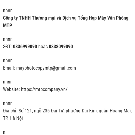
nnnn
Công ty TNHH Thương mại và Dịch vụ Tổng Hợp Máy Văn Phòng
MTP
nnnn
SĐT:
0836999090
hoặc
0838099090
nnnn
Email: mayphotocopymtp@gmail.com
nnnn
Website: https://mtpcompany.vn/
nnnn
Địa chỉ: Số 121, ngõ 236 Đại Từ, phường Đại Kim, quận Hoàng Mai,
TP. Hà Nội
n