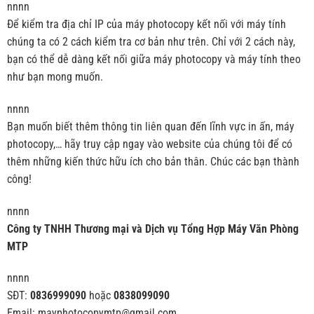
nnnn
Để kiểm tra địa chỉ IP của máy photocopy kết nối với máy tính
chúng ta có 2 cách kiểm tra cơ bản như trên. Chỉ với 2 cách này,
bạn có thể dễ dàng kết nối giữa máy photocopy và máy tính theo
như bạn mong muốn.
nnnn
Bạn muốn biết thêm thông tin liên quan đến lĩnh vực in ấn, máy
photocopy,… hãy truy cập ngay vào website của chúng tôi để có
thêm những kiến thức hữu ích cho bản thân. Chúc các bạn thành
công!
nnnn
Công ty TNHH Thương mại và Dịch vụ Tổng Hợp Máy Văn Phòng
MTP
nnnn
SĐT:
0836999090
hoặc
0838099090
Email: mayphotocopymtp@gmail.com