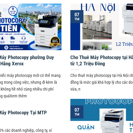
07
Th8
Máy Photocopy phường Duy
Cho Thuê Máy Photocopy tại Hà
 Hãng Xerox
từ 1,2 Triệu Đồng
hiếc máy photocopy mới có thể mang
Cho thuê máy photocopy tại Hà Nội chỉ 
ng trong công việc, nhưng đi kèm là
đồng là mức giá khá hợp lý cho các d
 không hề nhỏ cùng nhiều chi phí
vừa, n
ong quáXem thêm
07
Máy Photocopy Tại MTP
Th8
% các doanh nghiệp, công ty, xí