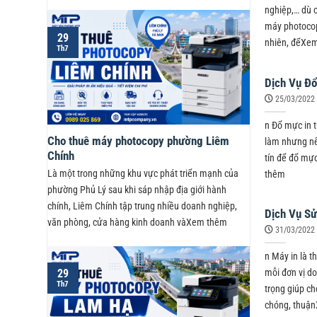
nghiệp,… dù 
máy photocopy
29
nhiên, đểXe
Th7
Dịch Vụ Đổ
25/03/2022
n Đổ mực in t
Cho thuê máy photocopy phường Liêm
làm nhưng nế
Chính
tín để đổ mực
Là một trong những khu vực phát triển mạnh của
thêm
phường Phủ Lý sau khi sáp nhập địa giới hành
chính, Liêm Chính tập trung nhiều doanh nghiệp,
Dịch Vụ Sử
văn phòng, cửa hàng kinh doanh vàXem thêm
31/03/2022
n Máy in là t
mỗi đơn vị do
29
Th7
trọng giúp ch
chóng, thuậ