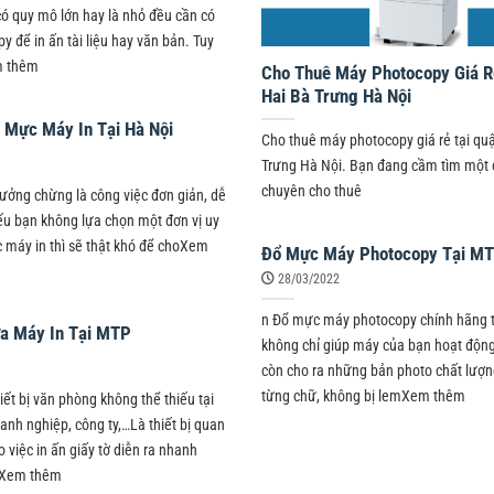
có quy mô lớn hay là nhỏ đều cần có
 để in ấn tài liệu hay văn bản. Tuy
m thêm
Cho Thuê Máy Photocopy Giá R
Hai Bà Trưng Hà Nội
 Mực Máy In Tại Hà Nội
Cho thuê máy photocopy giá rẻ tại qu
Trưng Hà Nội. Bạn đang cầm tìm một 
chuyên cho thuê
ưởng chừng là công việc đơn giản, dễ
u bạn không lựa chọn một đơn vị uy
 máy in thì sẽ thật khó để choXem
Đổ Mực Máy Photocopy Tại M
28/03/2022
n Đổ mực máy photocopy chính hãng 
a Máy In Tại MTP
không chỉ giúp máy của bạn hoạt độn
còn cho ra những bản photo chất lượng
từng chữ, không bị lemXem thêm
hiết bị văn phòng không thể thiếu tại
anh nghiệp, công ty,…Là thiết bị quan
o việc in ấn giấy tờ diễn ra nhanh
nXem thêm