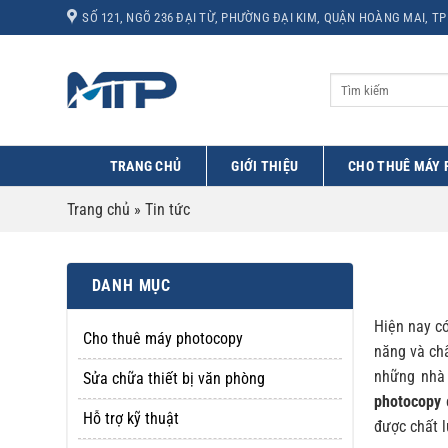
Bỏ
SỐ 121, NGÕ 236 ĐẠI TỪ, PHƯỜNG ĐẠI KIM, QUẬN HOÀNG MAI, TP
qua
nội
dung
TRANG CHỦ
GIỚI THIỆU
CHO THUÊ MÁY
Trang chủ
»
Tin tức
DANH MỤC
Hiện nay c
Cho thuê máy photocopy
năng và ch
những nhà 
Sửa chữa thiết bị văn phòng
photocopy
c
Hỗ trợ kỹ thuật
được chất l