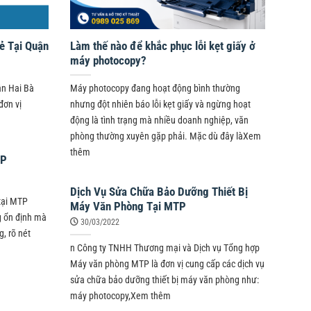
ẻ Tại Quận
Làm thế nào để khắc phục lỗi kẹt giấy ở
máy photocopy?
ận Hai Bà
Máy photocopy đang hoạt động bình thường
đơn vị
nhưng đột nhiên báo lỗi kẹt giấy và ngừng hoạt
động là tình trạng mà nhiều doanh nghiệp, văn
phòng thường xuyên gặp phải. Mặc dù đây làXem
thêm
TP
Dịch Vụ Sửa Chữa Bảo Dưỡng Thiết Bị
tại MTP
Máy Văn Phòng Tại MTP
g ổn định mà
30/03/2022
, rõ nét
n Công ty TNHH Thương mại và Dịch vụ Tổng hợp
Máy văn phòng MTP là đơn vị cung cấp các dịch vụ
sửa chữa bảo dưỡng thiết bị máy văn phòng như:
máy photocopy,Xem thêm