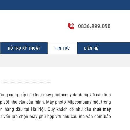
0836.999.090
HỖ TRỢ KỸ THUẬT
TIN TỨC
LIÊN HỆ
ường cung cấp các loại máy photocopy đa dạng với các tính
ợp với nhu cầu của mình. Máy photo Mtpcompany một trong
ín hàng đầu tại Hà Nội. Quý khách có nhu cầu
thuê máy
 tư vấn lựa chọn máy phù hợp với nhu cầu mà vẫn đảm bảo