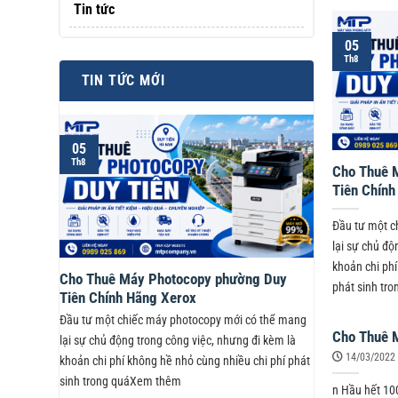
Tin tức
05
Th8
TIN TỨC MỚI
05
Th8
Cho Thuê 
Tiên Chính
Đầu tư một c
lại sự chủ độ
khoản chi phí
Cho Thuê Máy Photocopy phường Duy
phát sinh tr
Tiên Chính Hãng Xerox
Đầu tư một chiếc máy photocopy mới có thể mang
Cho Thuê 
lại sự chủ động trong công việc, nhưng đi kèm là
14/03/2022
khoản chi phí không hề nhỏ cùng nhiều chi phí phát
sinh trong quáXem thêm
n Hầu hết 100