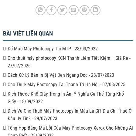
BÀI VIẾT LIÊN QUAN
Đổ Mực Máy Photocopy Tại MTP
-
28/03/2022
Cho thuê máy photocopy KCN Thanh Liêm Tiết Kiệm – Giá Rẻ
-
27/07/2026
Cách Xử Lý Bản In Bị Vệt Đen Ngang Dọc
-
23/07/2023
Cho Thuê Máy Photocopy Tại Thanh Trì Hà Nội
-
07/08/2025
Kích Thước Khổ Giấy Trong In Ấn: Ý Nghĩa Cụ Thể Từng Khổ
Giấy
-
18/09/2022
Dịch Vụ Cho Thuê Máy Photocopy In Màu Là Gì? Địa Chỉ Thuê Ở
Đâu Uy Tín?
-
29/07/2023
Tổng Hợp Bảng Mã Lỗi Của Máy Photocopy Xerox Cho Những Ai
Chưa Biết
-
25/09/2022