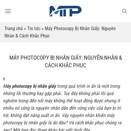
Bỏ
qua
nội
dung
Trang chủ
»
Tin tức
»
Máy Photocopy Bị Nhăn Giấy: Nguyên
Nhân & Cách Khắc Phục
MÁY PHOTOCOPY BỊ NHĂN GIẤY: NGUYÊN NHÂN &
CÁCH KHẮC PHỤC
n
M
áy photocopy bị nhăn giấy
trong quá trình in ấn là một trong
những lỗi thường hay gặp phải. Tuy đây không phải lỗi quá
nghiêm trọng đến nỗi máy không thể hoạt động được nhưng ít
nhiều nó cũng là nguyên nhân dẫn đến công việc của bạn bị trì
trệ, không đạt năng suất in ấn. Vậy nguyên nhân khiến máy
photocopy bị nhăn giấy là do đâu? Và cách khắc phục chúng ra
sao? Mời bạn đọc tham khảo bài viết dưới đây.