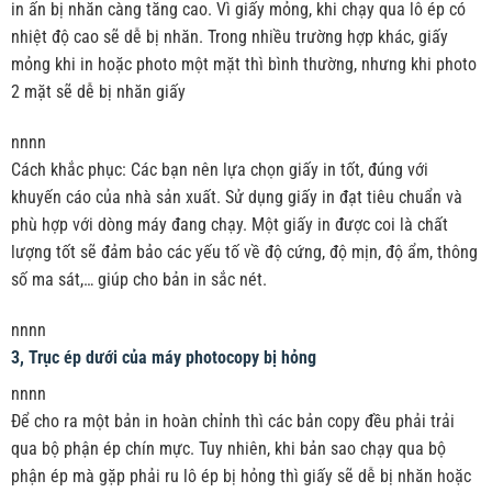
in ấn bị nhăn càng tăng cao. Vì giấy mỏng, khi chạy qua lô ép có
nhiệt độ cao sẽ dễ bị nhăn. Trong nhiều trường hợp khác, giấy
mỏng khi in hoặc photo một mặt thì bình thường, nhưng khi photo
2 mặt sẽ dễ bị nhăn giấy
nnnn
Cách khắc phục: Các bạn nên lựa chọn giấy in tốt, đúng với
khuyến cáo của nhà sản xuất. Sử dụng giấy in đạt tiêu chuẩn và
phù hợp với dòng máy đang chạy. Một giấy in được coi là chất
lượng tốt sẽ đảm bảo các yếu tố về độ cứng, độ mịn, độ ẩm, thông
số ma sát,… giúp cho bản in sắc nét.
nnnn
3, Trục ép dưới của máy photocopy bị hỏng
nnnn
Để cho ra một bản in hoàn chỉnh thì các bản copy đều phải trải
qua bộ phận ép chín mực. Tuy nhiên, khi bản sao chạy qua bộ
phận ép mà gặp phải ru lô ép bị hỏng thì giấy sẽ dễ bị nhăn hoặc