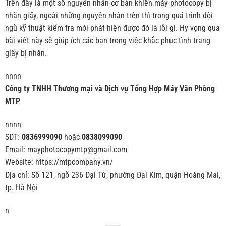
Trên đây là một số nguyên nhân cơ bản khiến máy photocopy bị
nhăn giấy, ngoài những nguyên nhân trên thì trong quá trình đội
ngũ kỹ thuật kiểm tra mới phát hiện được đó là lỗi gì. Hy vọng qua
bài viết này sẽ giúp ích các bạn trong việc khắc phục tình trạng
giấy bị nhăn.
nnnn
Công ty TNHH Thương mại và Dịch vụ Tổng Hợp Máy Văn Phòng
MTP
nnnn
SĐT:
0836999090
hoặc
0838099090
Email: mayphotocopymtp@gmail.com
Website: https://mtpcompany.vn/
Địa chỉ: Số 121, ngõ 236 Đại Từ, phường Đại Kim, quận Hoàng Mai,
tp. Hà Nội
n