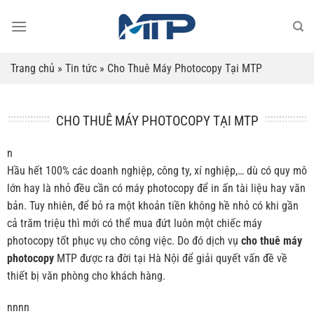
Bỏ
qua
nội
dung
Trang chủ
»
Tin tức
»
Cho Thuê Máy Photocopy Tại MTP
CHO THUÊ MÁY PHOTOCOPY TẠI MTP
n
Hầu hết 100% các doanh nghiệp, công ty, xí nghiệp,… dù có quy mô
lớn hay là nhỏ đều cần có máy photocopy để in ấn tài liệu hay văn
bản. Tuy nhiên, để bỏ ra một khoản tiền không hề nhỏ có khi gần
cả trăm triệu thì mới có thể mua đứt luôn một chiếc máy
photocopy tốt phục vụ cho công việc. Do đó dịch vụ
cho thuê máy
photocopy
MTP được ra đời tại Hà Nội để giải quyết vấn đề về
thiết bị văn phòng cho khách hàng.
nnnn