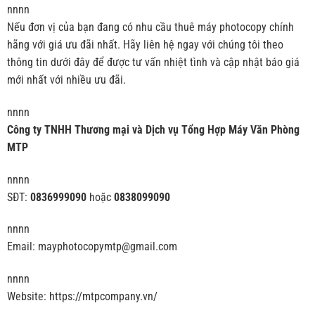
nnnn
Nếu đơn vị của bạn đang có nhu cầu thuê máy photocopy chính
hãng với giá ưu đãi nhất. Hãy liên hệ ngay với chúng tôi theo
thông tin dưới đây để được tư vấn nhiệt tình và cập nhật báo giá
mới nhất với nhiều ưu đãi.
nnnn
Công ty TNHH Thương mại và Dịch vụ Tổng Hợp Máy Văn Phòng
MTP
nnnn
SĐT:
0836999090
hoặc
0838099090
nnnn
Email: mayphotocopymtp@gmail.com
nnnn
Website: https://mtpcompany.vn/