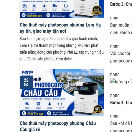
Bước 3: Ch
nnnn
Cho thuê máy photocopy phường Lam Hạ
Bạn muốn in
uy tín, giao máy tận nơi
điều khiển 
Sau khi thực hiện điều chỉnh địa giới hành chính,
Lam Hạ trở thành một trong những khu vực phát
nnnn
triển năng động của phường Phủ Lý, tập trung nhiều
Với các tài
khu đô thị, văn phòng,Xem thêm
photocopy đ
nnnn
28
Th7
nnnn
Bước 4: Chọ
nnnn
Cho thuê máy photocopy phường Châu
Sau khi đã 
Cầu giá rẻ
photocopy s