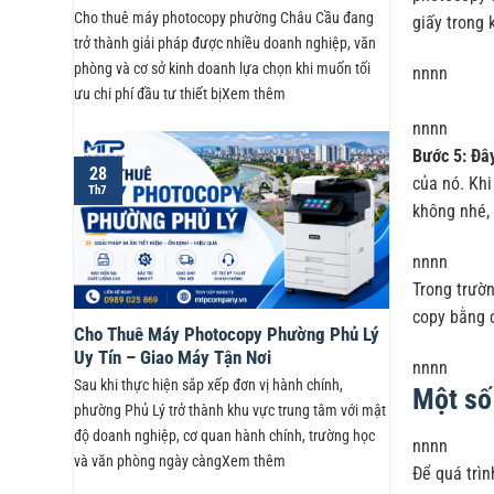
Cho thuê máy photocopy phường Châu Cầu đang
giấy trong 
trở thành giải pháp được nhiều doanh nghiệp, văn
phòng và cơ sở kinh doanh lựa chọn khi muốn tối
nnnn
ưu chi phí đầu tư thiết bịXem thêm
nnnn
Bước 5: Đây
28
của nó. Khi
Th7
không nhé, 
nnnn
Trong trườ
copy bằng c
Cho Thuê Máy Photocopy Phường Phủ Lý
Uy Tín – Giao Máy Tận Nơi
nnnn
Sau khi thực hiện sắp xếp đơn vị hành chính,
Một số
phường Phủ Lý trở thành khu vực trung tâm với mật
độ doanh nghiệp, cơ quan hành chính, trường học
nnnn
và văn phòng ngày càngXem thêm
Để quá trìn