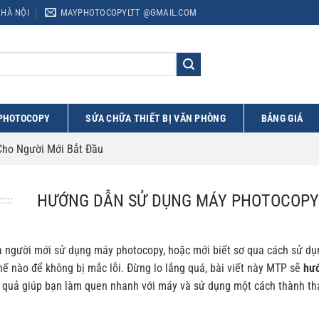
 HÀ NỘI
MAYPHOTOCOPYLTT @GMAIL.COM
 PHOTOCOPY
SỬA CHỮA THIẾT BỊ VĂN PHÒNG
BẢNG GIÁ
ho Người Mới Bắt Đầu
HƯỚNG DẪN SỬ DỤNG MÁY PHOTOCOPY 
à người mới sử dụng máy photocopy, hoặc mới biết sơ qua cách sử dụ
ế nào để không bị mắc lỗi. Đừng lo lắng quá, bài viết này MTP sẽ
hướ
u quả giúp bạn làm quen nhanh với máy và sử dụng một cách thành th