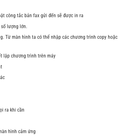
ật công tắc bản fax gửi đến sẽ được in ra
 số lượng lớn.
ng. Từ màn hình ta có thể nhập các chương trình copy hoặc
ết lập chương trình trên máy
ật
hác
i ra khi cần
n màn hình cảm ứng