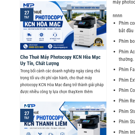
máy photoc
27
nnnn
Th7
Phím con
bắt đầu 
Phím bo
Phím Ac
Cho Thuê Máy Photocopy KCN Hòa Mạc
thường.
Uy Tín, Chất Lượng
Phím Fa
Trong bối cảnh các doanh nghiệp ngày càng chú
trọng tối ưu chi phí vận hành, cho thuê máy
Phím Ext
photocopy KCN Hòa Mạc đang trở thành giải pháp
Phím Co
được nhiều công ty lựa chọn thayXem thêm
Phím Re
Phím St
27
Th7
Phím Sta
Phím Int