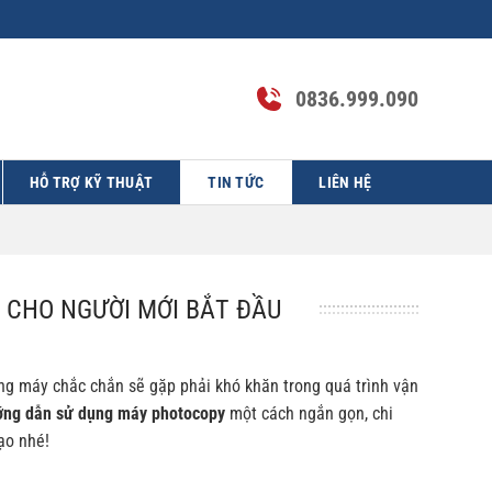
0836.999.090
HỖ TRỢ KỸ THUẬT
TIN TỨC
LIÊN HỆ
CHO NGƯỜI MỚI BẮT ĐẦU
ng máy chắc chắn sẽ gặp phải khó khăn trong quá trình vận
ng dẫn sử dụng máy photocopy
một cách ngắn gọn, chi
ạo nhé!