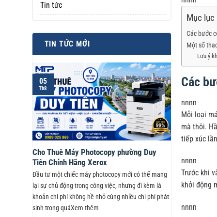
Tin tức
Mục lục
Các bước c
TIN TỨC MỚI
Một số tha
Lưu ý k
Các bư
05
Th8
nnnn
Mỗi loại má
mà thôi. H
tiếp xúc lầ
Cho Thuê Máy Photocopy phường Duy
nnnn
Tiên Chính Hãng Xerox
Trước khi v
Đầu tư một chiếc máy photocopy mới có thể mang
khởi động 
lại sự chủ động trong công việc, nhưng đi kèm là
khoản chi phí không hề nhỏ cùng nhiều chi phí phát
nnnn
sinh trong quáXem thêm