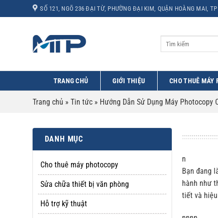
Bỏ
SỐ 121, NGÕ 236 ĐẠI TỪ, PHƯỜNG ĐẠI KIM, QUẬN HOÀNG MAI, TP
qua
nội
dung
TRANG CHỦ
GIỚI THIỆU
CHO THUÊ MÁY
Trang chủ
»
Tin tức
»
Hướng Dẫn Sử Dụng Máy Photocopy C
DANH MỤC
n
Cho thuê máy photocopy
Bạn đang l
hành như th
Sửa chữa thiết bị văn phòng
tiết và hiệ
Hỗ trợ kỹ thuật
nnnn