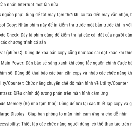
cần nhấn Interrupt một lần nữa
 nguồn phụ: Dùng để tắt máy tạm thời khi có fax đến máy vẫn nhận, b
of Copy: Nhấn phím này để in kiểm tra trước một bản trước khi in với
de Check: Đây là phím dùng để kiểm tra lại các cài đặt của người dù
 các chương trình có sẵn
ar (phím C): Dùng để xóa bản copy cũng như các cài đặt khác khi thi
 Main Power: Đèn báo sẽ sáng xanh khi công tắc nguồn chính được b
hím số: Dùng để khai báo các bản cần copy và nhập các chức năng k
lity/Counter: Chức năng chuyển chế độ màn hình về Utility/Counter
ntrast: Điều chỉnh độ tương phản trên màn hình cảm ứng
e Memory (Bộ nhớ tạm thời): Dùng để lưu lại các thiết lập copy và gọ
large Display: Giúp bạn phóng to màn hình cảm ứng ra cho dễ nhìn
cessibility: Thiết lập các chức năng người dùng có thể thao tác trê