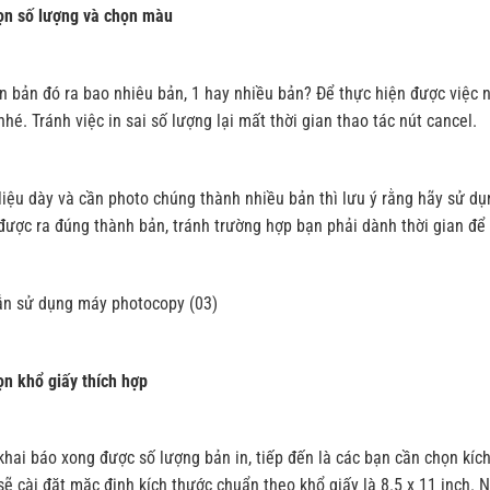
ọn số lượng và chọn màu
 bản đó ra bao nhiêu bản, 1 hay nhiều bản? Để thực hiện được việc n
nhé. Tránh việc in sai số lượng lại mất thời gian thao tác nút cancel.
 liệu dày và cần photo chúng thành nhiều bản thì lưu ý rằng hãy sử dụ
ược ra đúng thành bản, tránh trường hợp bạn phải dành thời gian để sắ
n khổ giấy thích hợp
khai báo xong được số lượng bản in, tiếp đến là các bạn cần chọn k
ẽ cài đặt mặc định kích thước chuẩn theo khổ giấy là 8.5 x 11 inch. Nế