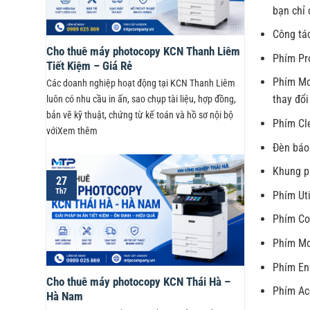
bạn chỉ 
Công tác
Cho thuê máy photocopy KCN Thanh Liêm
Phím Pro
Tiết Kiệm – Giá Rẻ
Phím Mo
Các doanh nghiệp hoạt động tại KCN Thanh Liêm
thay đổi
luôn có nhu cầu in ấn, sao chụp tài liệu, hợp đồng,
bản vẽ kỹ thuật, chứng từ kế toán và hồ sơ nội bộ
Phím Cle
vớiXem thêm
Đèn báo
Khung p
27
Th7
Phím Uti
Phím Co
Phím Mod
Phím En
Cho thuê máy photocopy KCN Thái Hà –
Phím Ac
Hà Nam