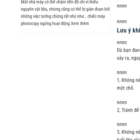
Một nhà máy có thể chậm tiến độ chỉ vì thiếu
nnnn
nguyên vật liệu, nhưng cũng có thể bị gián đoạn bởi
những việc tưởng chừng rất nhỏ như… chiếc máy
nnnn
photocopy ngừng hoạt động.Xem thêm
Lưu ý kh
nnnn
Dù bạn đan
xảy ra, nga
nnnn
1, Không nê
một chỗ.
nnnn
2, Tránh để
nnnn
3, Không n
tuổi thọ củ