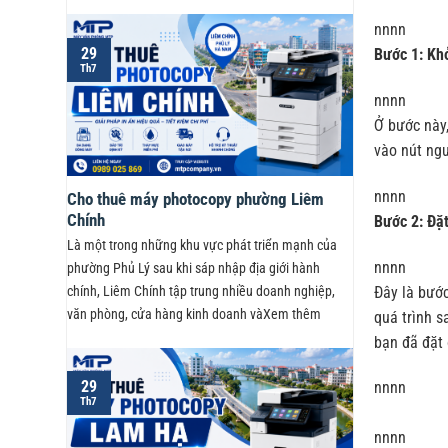
nnnn
29
Bước 1: Kh
Th7
nnnn
Ở bước này,
vào nút ngu
nnnn
Cho thuê máy photocopy phường Liêm
Chính
Bước 2: Đặt
Là một trong những khu vực phát triển mạnh của
nnnn
phường Phủ Lý sau khi sáp nhập địa giới hành
Đây là bước
chính, Liêm Chính tập trung nhiều doanh nghiệp,
văn phòng, cửa hàng kinh doanh vàXem thêm
quá trình s
bạn đã đặt 
29
nnnn
Th7
nnnn