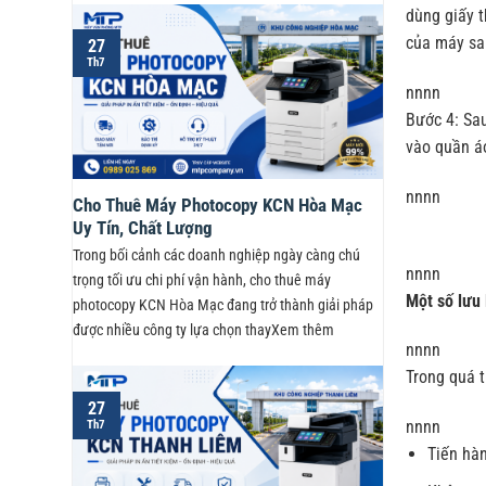
dùng giấy t
của máy sa
27
Th7
nnnn
Bước 4: Sau
vào quần áo
nnnn
Cho Thuê Máy Photocopy KCN Hòa Mạc
Uy Tín, Chất Lượng
Trong bối cảnh các doanh nghiệp ngày càng chú
nnnn
trọng tối ưu chi phí vận hành, cho thuê máy
Một số lưu 
photocopy KCN Hòa Mạc đang trở thành giải pháp
được nhiều công ty lựa chọn thayXem thêm
nnnn
Trong quá t
27
nnnn
Th7
Tiến hàn