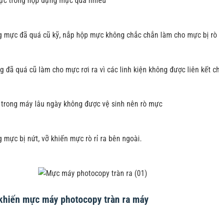
ực trong hộp đựng mực quá nhiều
 mực đã quá cũ kỹ, nắp hộp mực không chắc chắn làm cho mực bị rò r
g đã quá cũ làm cho mực rơi ra vì các linh kiện không được liên kết c
i trong máy lâu ngày không được vệ sinh nên rò mực
 mực bị nứt, vỡ khiến mực rò rỉ ra bên ngoài.
khiến mực máy photocopy tràn ra máy