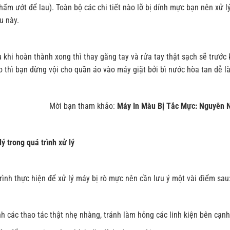
hấm ướt để lau). Toàn bộ các chi tiết nào lỡ bị dính mực bạn nên xử 
u này.
 khi hoàn thành xong thì thay găng tay và rửa tay thật sạch sẽ trước 
 thì bạn đừng vội cho quần áo vào máy giặt bởi bì nước hòa tan dễ l
Mời bạn tham khảo:
Máy In Màu Bị Tắc Mực: Nguyên 
lý trong quá trình xử lý
rình thực hiện để xử lý máy bị rò mực nên cần lưu ý một vài điểm sau
h các thao tác thật nhẹ nhàng, tránh làm hỏng các linh kiện bên cạnh