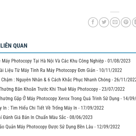
 LIÊN QUAN
 Máy Photocopy Tại Hà Nội Và Các Khu Công Nghiệp
-
01/08/2023
Tài Liệu Từ Máy Tính Ra Máy Photocopy Đơn Giản
-
10/11/2022
n Chậm : Nguyên Nhân & 6 Cách Khắc Phục Nhanh Chóng
-
26/11/202
Thường Băn Khoăn Trước Khi Thuê Máy Photocopy
-
23/07/2022
Thường Gặp Ở Máy Photocopy Xerox Trong Quá Trình Sử Dụng
-
14/09
 In : Tìm Hiểu Chi Tiết Về Trống Máy In
-
17/09/2022
hí Đánh Giá Bản In Chuẩn Màu Sắc
-
08/06/2023
ảo Quản Máy Photocopy Được Sử Dụng Bền Lâu
-
12/09/2022