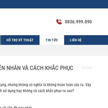
0836.999.090
HỖ TRỢ KỸ THUẬT
TIN TỨC
LIÊN HỆ
ÊN NHÂN VÀ CÁCH KHẮC PHỤC
dụng, nhưng không có nghĩa là không hoàn toàn xảy ra. Vậy
nh sử dụng hay không và cách khắc phục ra sao?
ơn về vấn đề này nhé!