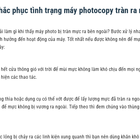
hắc phục tình trạng máy photocopy tràn ra
i làm gì khi thấy máy photo bị tràn mực ra bên ngoài? Bước xử lý nh
nh hưởng đến hoạt động của máy. Tốt nhất nếu được không nên để mực 
ây:
hết cửa thông gió với trời để mùi mực không làm khó chịu đến mọi n
 hiện các thao tác.
g thìa hoặc dụng cụ có thể vớt được để lấy lượng mực đã tràn ra ngoài
i để mực không bị vương ra ngoài. Tiếp theo thì đem chúng vào thùng 
 lỏng bị chảy ra các linh kiện xung quanh thì bạn nên dùng khăn khô c