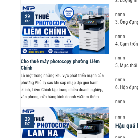
2, Lượng m
nnnn
29
Th7
3, Ống đựng
nnnn
4, Cụm trốn
nnnn
Cho thuê máy photocopy phường Liêm
5, Mực thả
Chính
Là một trong những khu vực phát triển mạnh của
nnnn
phường Phủ Lý sau khi sáp nhập địa giới hành
6, Hộp đựng
chính, Liêm Chính tập trung nhiều doanh nghiệp,
văn phòng, cửa hàng kinh doanh vàXem thêm
nnnn
nnnn
29
Th7
Hậu quả 
nnnn