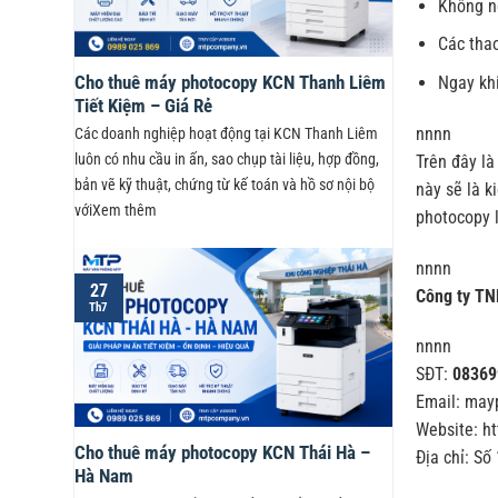
Không n
Các tha
Ngay khi
Cho thuê máy photocopy KCN Thanh Liêm
Tiết Kiệm – Giá Rẻ
nnnn
Các doanh nghiệp hoạt động tại KCN Thanh Liêm
luôn có nhu cầu in ấn, sao chụp tài liệu, hợp đồng,
Trên đây là
bản vẽ kỹ thuật, chứng từ kế toán và hồ sơ nội bộ
này sẽ là k
vớiXem thêm
photocopy l
nnnn
27
Công ty TN
Th7
nnnn
SĐT:
08369
Email: ma
Website: h
Cho thuê máy photocopy KCN Thái Hà –
Địa chỉ: Số
Hà Nam