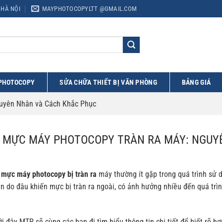
 HÀ NỘI
MAYPHOTOCOPYLTT @GMAIL.COM
 PHOTOCOPY
SỬA CHỮA THIẾT BỊ VĂN PHÒNG
BẢNG GIÁ
uyên Nhân và Cách Khắc Phục
MỰC MÁY PHOTOCOPY TRÀN RA MÁY: NGUY
g
mực máy photocopy bị tràn ra
máy thường ít gặp trong quá trình sử 
 do đâu khiến mực bị tràn ra ngoài, có ảnh hưởng nhiều đến quá trì
ới đây MTP sẽ cùng các bạn đi tìm hiểu thông tin chi tiết để biết rõ h