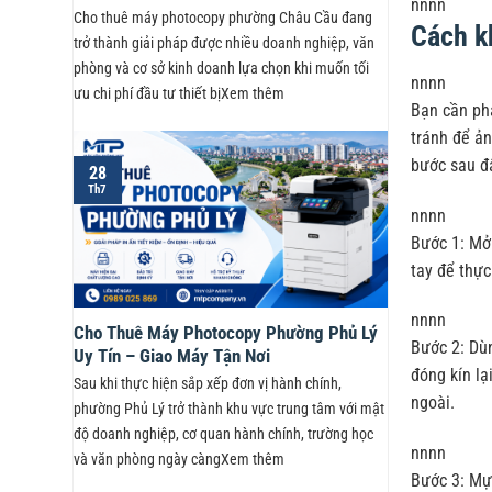
nnnn
Cho thuê máy photocopy phường Châu Cầu đang
Cách k
trở thành giải pháp được nhiều doanh nghiệp, văn
phòng và cơ sở kinh doanh lựa chọn khi muốn tối
nnnn
ưu chi phí đầu tư thiết bịXem thêm
Bạn cần phả
tránh để ả
bước sau đ
28
Th7
nnnn
Bước 1: Mở 
tay để thực
nnnn
Cho Thuê Máy Photocopy Phường Phủ Lý
Bước 2: Dùn
Uy Tín – Giao Máy Tận Nơi
đóng kín lạ
Sau khi thực hiện sắp xếp đơn vị hành chính,
ngoài.
phường Phủ Lý trở thành khu vực trung tâm với mật
độ doanh nghiệp, cơ quan hành chính, trường học
nnnn
và văn phòng ngày càngXem thêm
Bước 3: Mực