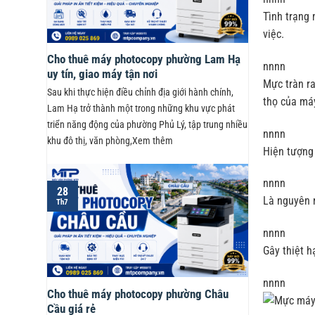
Tình trạng 
việc.
Cho thuê máy photocopy phường Lam Hạ
nnnn
uy tín, giao máy tận nơi
Mực tràn ra
Sau khi thực hiện điều chỉnh địa giới hành chính,
thọ của máy
Lam Hạ trở thành một trong những khu vực phát
triển năng động của phường Phủ Lý, tập trung nhiều
nnnn
khu đô thị, văn phòng,Xem thêm
Hiện tượng
nnnn
28
Là nguyên 
Th7
nnnn
Gây thiệt h
nnnn
Cho thuê máy photocopy phường Châu
Cầu giá rẻ