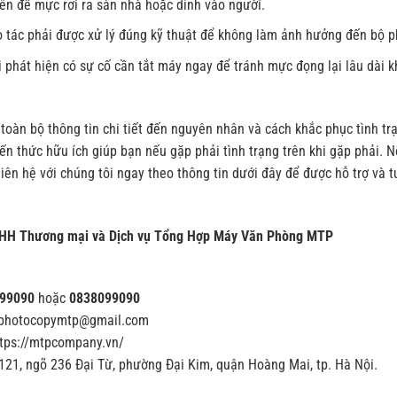
ên để mực rơi ra sàn nhà hoặc dính vào người.
o tác phải được xử lý đúng kỹ thuật để không làm ảnh hưởng đến bộ p
 phát hiện có sự cố cần tắt máy ngay để tránh mực đọng lại lâu dài k
 toàn bộ thông tin chi tiết đến nguyên nhân và cách khắc phục tình t
iến thức hữu ích giúp bạn nếu gặp phải tình trạng trên khi gặp phải.
iên hệ với chúng tôi ngay theo thông tin dưới đây để được hỗ trợ và t
HH Thương mại và Dịch vụ Tổng Hợp Máy Văn Phòng MTP
99090
hoặc
0838099090
yphotocopymtp@gmail.com
ttps://mtpcompany.vn/
 121, ngõ 236 Đại Từ, phường Đại Kim, quận Hoàng Mai, tp. Hà Nội.