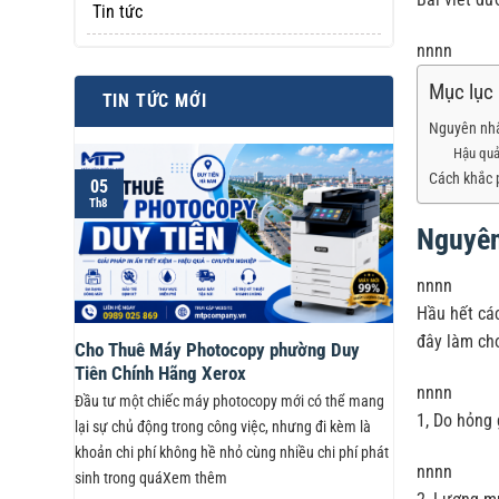
Tin tức
nnnn
Mục lục
TIN TỨC MỚI
Nguyên nhâ
Hậu quả
Cách khắc 
05
Th8
Nguyên
nnnn
Hầu hết cá
đây làm ch
Cho Thuê Máy Photocopy phường Duy
Tiên Chính Hãng Xerox
nnnn
Đầu tư một chiếc máy photocopy mới có thể mang
1, Do hỏng
lại sự chủ động trong công việc, nhưng đi kèm là
khoản chi phí không hề nhỏ cùng nhiều chi phí phát
nnnn
sinh trong quáXem thêm