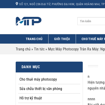
Bỏ
SỐ 121, NGÕ 236 ĐẠI TỪ, PHƯỜNG ĐẠI KIM, QUẬN HOÀNG MAI, TP
qua
nội
dung
TRANG CHỦ
GIỚI THIỆU
CHO THUÊ MÁY
Trang chủ
»
Tin tức
»
Mực Máy Photocopy Tràn Ra Máy: Ng
DANH MỤC
n
Cho thuê máy photocopy
Hiện tượn
nguyên nhân
Sửa chữa thiết bị văn phòng
Hỗ trợ kỹ thuật
nnnn
Bài viết dư