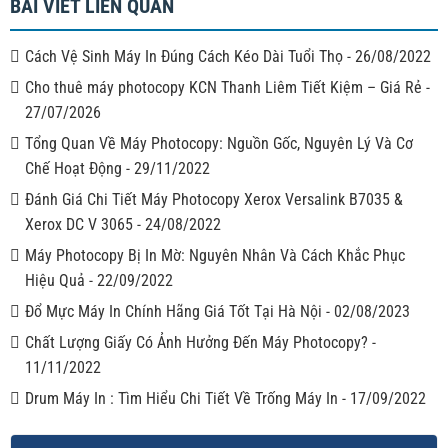
BÀI VIẾT LIÊN QUAN
Cách Vệ Sinh Máy In Đúng Cách Kéo Dài Tuổi Thọ
-
26/08/2022
Cho thuê máy photocopy KCN Thanh Liêm Tiết Kiệm – Giá Rẻ
-
27/07/2026
Tổng Quan Về Máy Photocopy: Nguồn Gốc, Nguyên Lý Và Cơ
Chế Hoạt Động
-
29/11/2022
Đánh Giá Chi Tiết Máy Photocopy Xerox Versalink B7035 &
Xerox DC V 3065
-
24/08/2022
Máy Photocopy Bị In Mờ: Nguyên Nhân Và Cách Khắc Phục
Hiệu Quả
-
22/09/2022
Đổ Mực Máy In Chính Hãng Giá Tốt Tại Hà Nội
-
02/08/2023
Chất Lượng Giấy Có Ảnh Hưởng Đến Máy Photocopy?
-
11/11/2022
Drum Máy In : Tìm Hiểu Chi Tiết Về Trống Máy In
-
17/09/2022