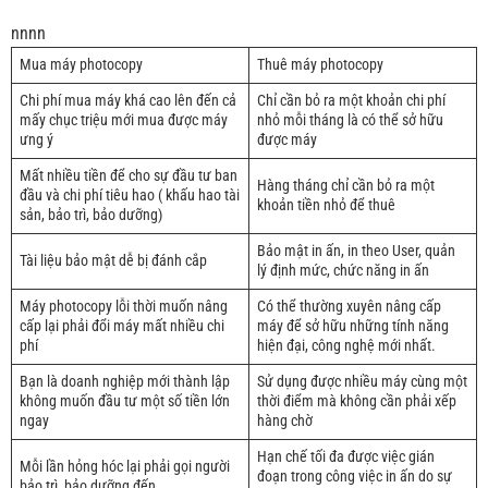
nnnn
Mua máy photocopy
Thuê máy photocopy
Chi phí mua máy khá cao lên đến cả
Chỉ cần bỏ ra một khoản chi phí
mấy chục triệu mới mua được máy
nhỏ mỗi tháng là có thể sở hữu
ưng ý
được máy
Mất nhiều tiền để cho sự đầu tư ban
Hàng tháng chỉ cần bỏ ra một
đầu và chi phí tiêu hao ( khấu hao tài
khoản tiền nhỏ để thuê
sản, bảo trì, bảo dưỡng)
Bảo mật in ấn, in theo User, quản
Tài liệu bảo mật dễ bị đánh cắp
lý định mức, chức năng in ấn
Máy photocopy lỗi thời muốn nâng
Có thể thường xuyên nâng cấp
cấp lại phải đổi máy mất nhiều chi
máy để sở hữu những tính năng
phí
hiện đại, công nghệ mới nhất.
Bạn là doanh nghiệp mới thành lập
Sử dụng được nhiều máy cùng một
không muốn đầu tư một số tiền lớn
thời điểm mà không cần phải xếp
ngay
hàng chờ
Hạn chế tối đa được việc gián
Mỗi lần hỏng hóc lại phải gọi người
đoạn trong công việc in ấn do sự
bảo trì, bảo dưỡng đến