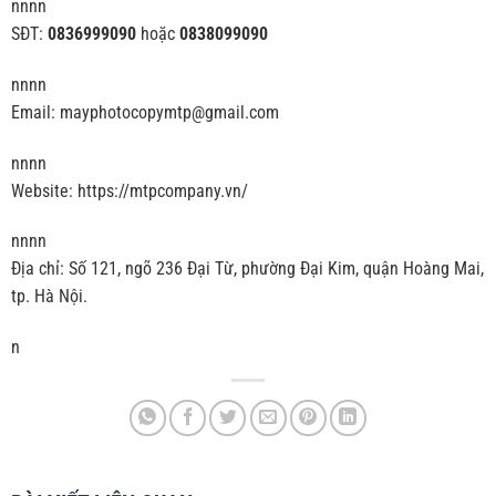
nnnn
SĐT:
0836999090
hoặc
0838099090
nnnn
Email: mayphotocopymtp@gmail.com
nnnn
Website: https://mtpcompany.vn/
nnnn
Địa chỉ: Số 121, ngõ 236 Đại Từ, phường Đại Kim, quận Hoàng Mai,
tp. Hà Nội.
n