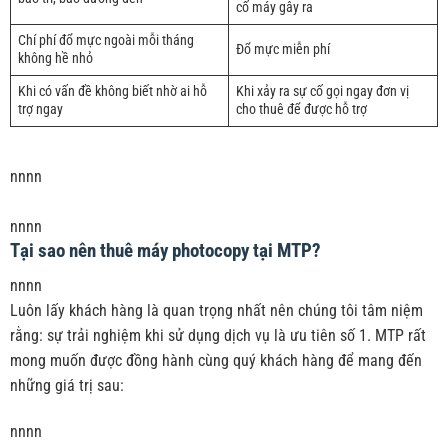
cố máy gây ra
Chí phí đổ mực ngoài mỗi tháng
Đổ mực miễn phí
không hề nhỏ
Khi có vấn đề không biết nhờ ai hỗ
Khi xảy ra sự cố gọi ngay đơn vị
trợ ngay
cho thuê để được hỗ trợ
nnnn
nnnn
Tại sao nên thuê máy photocopy tại MTP?
nnnn
Luôn lấy khách hàng là quan trọng nhất nên chúng tôi tâm niệm
rằng: sự trải nghiệm khi sử dụng dịch vụ là ưu tiên số 1. MTP rất
mong muốn được đồng hành cùng quý khách hàng để mang đến
những giá trị sau:
nnnn