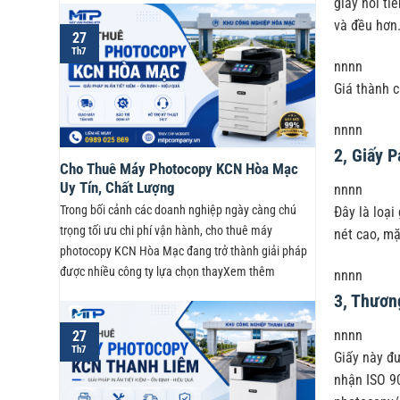
giấy nổi ti
và đều hơn.
27
Th7
nnnn
Giá thành c
nnnn
2, Giấy 
Cho Thuê Máy Photocopy KCN Hòa Mạc
Uy Tín, Chất Lượng
nnnn
Trong bối cảnh các doanh nghiệp ngày càng chú
Đây là loại
trọng tối ưu chi phí vận hành, cho thuê máy
nét cao, mặ
photocopy KCN Hòa Mạc đang trở thành giải pháp
được nhiều công ty lựa chọn thayXem thêm
nnnn
3, Thươn
nnnn
27
Th7
Giấy này đư
nhận ISO 9