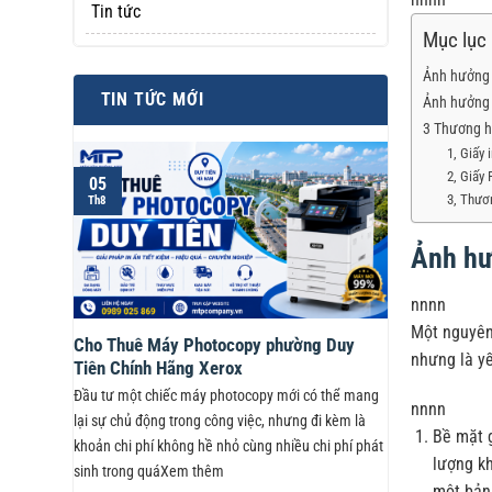
Tin tức
Mục lục
Ảnh hưởng c
TIN TỨC MỚI
Ảnh hưởng 
3 Thương hi
1, Giấy
2, Giấy
05
3, Thươ
Th8
Ảnh hư
nnnn
Một nguyên 
Cho Thuê Máy Photocopy phường Duy
nhưng là yế
Tiên Chính Hãng Xerox
Đầu tư một chiếc máy photocopy mới có thể mang
nnnn
lại sự chủ động trong công việc, nhưng đi kèm là
Bề mặt g
khoản chi phí không hề nhỏ cùng nhiều chi phí phát
lượng kh
sinh trong quáXem thêm
một bản 