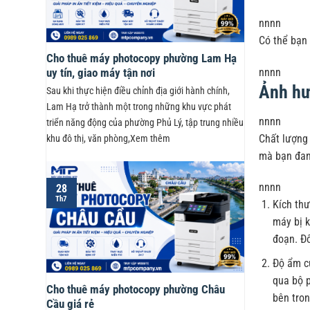
nnnn
Có thể bạn
Cho thuê máy photocopy phường Lam Hạ
nnnn
uy tín, giao máy tận nơi
Ảnh hư
Sau khi thực hiện điều chỉnh địa giới hành chính,
Lam Hạ trở thành một trong những khu vực phát
nnnn
triển năng động của phường Phủ Lý, tập trung nhiều
Chất lượng 
khu đô thị, văn phòng,Xem thêm
mà bạn đan
nnnn
28
Th7
Kích thư
máy bị k
đoạn. Đô
Độ ẩm củ
qua bộ p
Cho thuê máy photocopy phường Châu
bên tro
Cầu giá rẻ