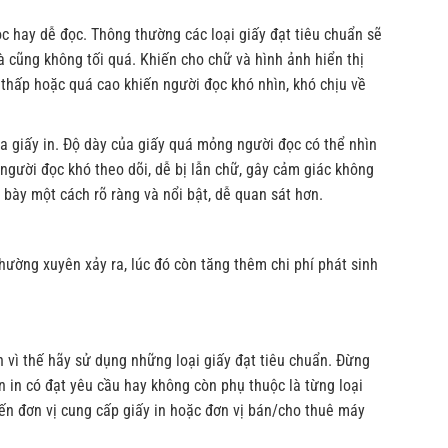
c hay dễ đọc. Thông thường các loại giấy đạt tiêu chuẩn sẽ
 cũng không tối quá. Khiến cho chữ và hình ảnh hiển thị
thấp hoặc quá cao khiến người đọc khó nhìn, khó chịu về
a giấy in. Độ dày của giấy quá mỏng người đọc có thể nhìn
 người đọc khó theo dõi, dễ bị lẫn chữ, gây cảm giác không
h bày một cách rõ ràng và nổi bật, dễ quan sát hơn.
hường xuyên xảy ra, lúc đó còn tăng thêm chi phí phát sinh
h vì thế hãy sử dụng những loại giấy đạt tiêu chuẩn. Đừng
n in có đạt yêu cầu hay không còn phụ thuộc là từng loại
ến đơn vị cung cấp giấy in hoặc đơn vị bán/cho thuê máy