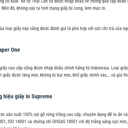
ếng có xuất xứ từ Thái Lan và được nhập khẩu về thông qua tập đoàn 
 Nhờ đó, không xảy ra tình trạng giấy bị cong, lem mực in.
ủa loại giấy này cũng được đánh giá là phù hợp với sức chi trả của n
Paper One
 giấy cao cấp cũng được nhập khẩu chính hãng từ Indonesia. Loại giấ
t giấy được láng mịn, không bị bụi mịn, khổ giấy chính xác,… và giá th
g hiệu giấy in Supreme
ợc sản xuất 100% sợi gỗ rừng trồng cao cấp, chuyên dụng để in ấn v
001, ISO 14001 và chứng chỉ OHSAS 18001 với độ trắng sáng cực mịn, 