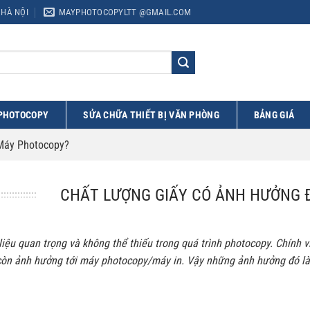
 HÀ NỘI
MAYPHOTOCOPYLTT @GMAIL.COM
 PHOTOCOPY
SỬA CHỮA THIẾT BỊ VĂN PHÒNG
BẢNG GIÁ
Máy Photocopy?
CHẤT LƯỢNG GIẤY CÓ ẢNH HƯỞNG 
 liệu quan trọng và không thể thiếu trong quá trình photocopy. Chính v
còn ảnh hưởng tới máy photocopy/máy in. Vậy những ảnh hưởng đó là g