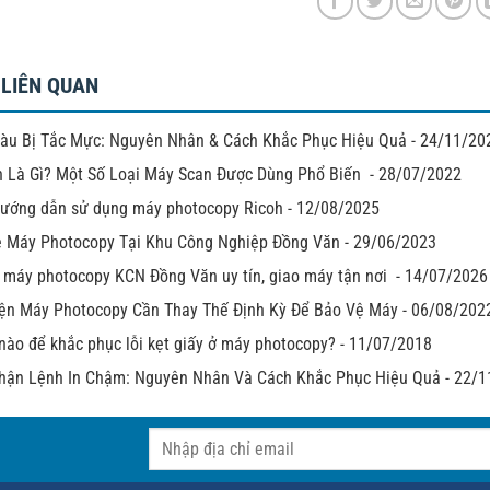
 LIÊN QUAN
àu Bị Tắc Mực: Nguyên Nhân & Cách Khắc Phục Hiệu Quả
-
24/11/20
 Là Gì? Một Số Loại Máy Scan Được Dùng Phổ Biến
-
28/07/2022
 hướng dẫn sử dụng máy photocopy Ricoh
-
12/08/2025
 Máy Photocopy Tại Khu Công Nghiệp Đồng Văn
-
29/06/2023
 máy photocopy KCN Đồng Văn uy tín, giao máy tận nơi
-
14/07/2026
iện Máy Photocopy Cần Thay Thế Định Kỳ Để Bảo Vệ Máy
-
06/08/202
nào để khắc phục lỗi kẹt giấy ở máy photocopy?
-
11/07/2018
hận Lệnh In Chậm: Nguyên Nhân Và Cách Khắc Phục Hiệu Quả
-
22/1