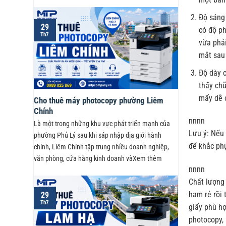
Độ sáng 
29
có độ ph
Th7
vừa phải
mắt sau
Độ dày 
thấy chữ
mấy dễ c
Cho thuê máy photocopy phường Liêm
Chính
nnnn
Là một trong những khu vực phát triển mạnh của
Lưu ý: Nếu 
phường Phủ Lý sau khi sáp nhập địa giới hành
để khắc phụ
chính, Liêm Chính tập trung nhiều doanh nghiệp,
văn phòng, cửa hàng kinh doanh vàXem thêm
nnnn
Chất lượng 
ham rẻ rồi 
29
Th7
giấy phù hợ
photocopy,