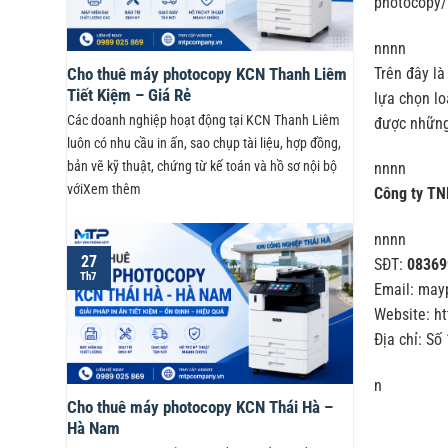
photocopy/
nnnn
Trên đây là
Cho thuê máy photocopy KCN Thanh Liêm
Tiết Kiệm – Giá Rẻ
lựa chọn lo
Các doanh nghiệp hoạt động tại KCN Thanh Liêm
được những
luôn có nhu cầu in ấn, sao chụp tài liệu, hợp đồng,
bản vẽ kỹ thuật, chứng từ kế toán và hồ sơ nội bộ
nnnn
vớiXem thêm
Công ty TN
nnnn
27
SĐT:
08369
Th7
Email: ma
Website: h
Địa chỉ: Số
n
Cho thuê máy photocopy KCN Thái Hà –
Hà Nam