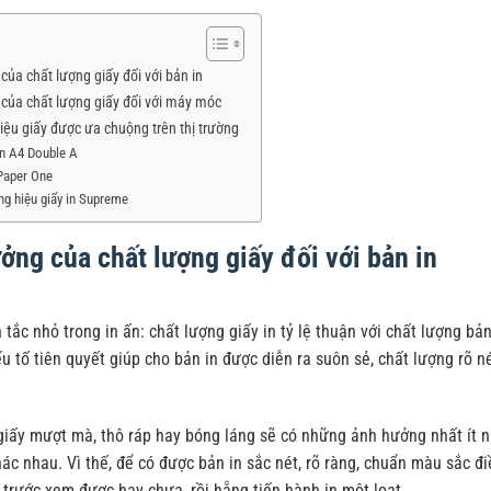
ủa chất lượng giấy đối với bản in
của chất lượng giấy đối với máy móc
ệu giấy được ưa chuộng trên thị trường
 in A4 Double A
 Paper One
ng hiệu giấy in Supreme
ởng của chất lượng giấy đối với bản in
tắc nhỏ trong in ấn: chất lượng giấy in tỷ lệ thuận với chất lượng bả
u tố tiên quyết giúp cho bản in được diễn ra suôn sẻ, chất lượng r
iấy mượt mà, thô ráp hay bóng láng sẽ có những ảnh hưởng nhất ít nhi
ác nhau. Vì thế, để có được bản in sắc nét, rõ ràng, chuẩn màu sắc điề
trước xem được hay chưa, rồi hẵng tiến hành in một loạt.