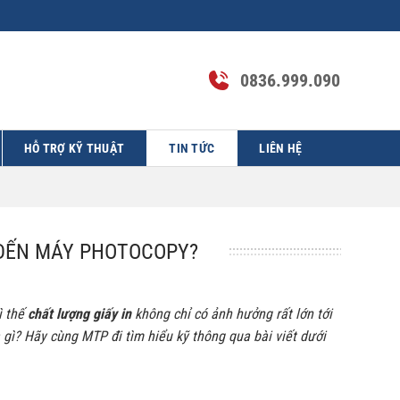
0836.999.090
HỖ TRỢ KỸ THUẬT
TIN TỨC
LIÊN HỆ
ĐẾN MÁY PHOTOCOPY?
ì thế
chất lượng giấy
in
không chỉ có ảnh hưởng rất lớn tới
ì? Hãy cùng MTP đi tìm hiểu kỹ thông qua bài viết dưới