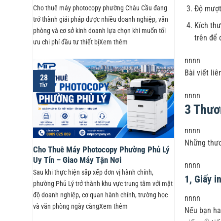
Độ mượt 
Cho thuê máy photocopy phường Châu Cầu đang
trở thành giải pháp được nhiều doanh nghiệp, văn
Kích thư
phòng và cơ sở kinh doanh lựa chọn khi muốn tối
trên để
ưu chi phí đầu tư thiết bịXem thêm
nnnn
Bài viết li
28
Th7
nnnn
3 Thươ
nnnn
Những thươ
Cho Thuê Máy Photocopy Phường Phủ Lý
Uy Tín – Giao Máy Tận Nơi
nnnn
Sau khi thực hiện sắp xếp đơn vị hành chính,
1, Giấy i
phường Phủ Lý trở thành khu vực trung tâm với mật
độ doanh nghiệp, cơ quan hành chính, trường học
nnnn
và văn phòng ngày càngXem thêm
Nếu bạn hay