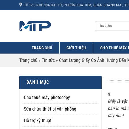
Bỏ
SỐ 121, NGÕ 236 ĐẠI TỪ, PHƯỜNG ĐẠI KIM, QUẬN HOÀNG MAI, TP
qua
nội
dung
TRANG CHỦ
GIỚI THIỆU
CHO THUÊ MÁY
Trang chủ
»
Tin tức
»
Chất Lượng Giấy Có Ảnh Hưởng Đến 
DANH MỤC
n
Cho thuê máy photocopy
Giấy là vật
bản in mà 
Sửa chữa thiết bị văn phòng
đây nhé!
Hỗ trợ kỹ thuật
nnnn