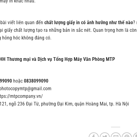
máy in khác nhau.
 bài viết liên quan đến
chất lượng giấy in có ảnh hưởng như thế nào
?
ại giấy chất lượng tạo ra những bản in sắc nét. Quan trọng hơn là c
 hỏng hóc không đáng có.
HH Thương mại và Dịch vụ Tổng Hợp Máy Văn Phòng MTP
99090
hoặc
0838099090
yphotocopymtp@gmail.com
ttps://mtpcompany.vn/
 121, ngõ 236 Đại Từ, phường Đại Kim, quận Hoàng Mai, tp. Hà Nội