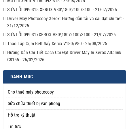
Mã Lỗi Xerox V 180 093-315
-
25/08/2025
SỬA LỖI 099-315 XEROX V80\180\2100\3100
-
21/07/2026
Driver Máy Photocopy Xerox: Hướng dẫn tải và cài đặt chi tiết
-
31/12/2025
SỬA LỖI 099-317XEROX V80\180\2100\3100
-
21/07/2026
Tháo Lắp Cụm Belt Sấy Xerox V180/V80
-
25/08/2025
Hướng Dẫn Chi Tiết Cách Cài Đặt Driver Máy In Xerox Altalink
C8155
-
26/02/2026
DANH MỤC
Cho thuê máy photocopy
Sửa chữa thiết bị văn phòng
Hỗ trợ kỹ thuật
Tin tức