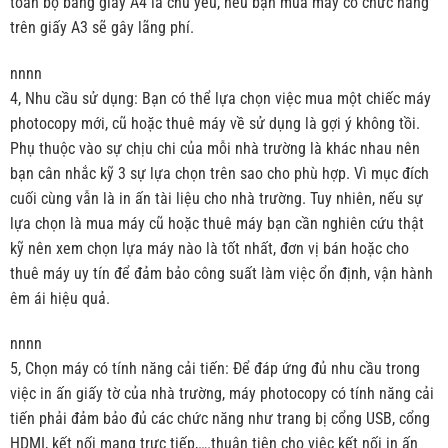
toàn bộ bằng giấy A4 là chủ yếu, nếu bạn mua máy có chức năng
trên giấy A3 sẽ gây lãng phí.
nnnn
4, Nhu cầu sử dụng: Bạn có thể lựa chọn việc mua một chiếc máy
photocopy mới, cũ hoặc thuê máy về sử dụng là gợi ý không tồi.
Phụ thuộc vào sự chịu chi của mỗi nhà trường là khác nhau nên
bạn cân nhắc kỹ 3 sự lựa chọn trên sao cho phù hợp. Vì mục đích
cuối cùng vẫn là in ấn tài liệu cho nhà trường. Tuy nhiên, nếu sự
lựa chọn là mua máy cũ hoặc thuê máy bạn cần nghiên cứu thật
kỹ nên xem chọn lựa máy nào là tốt nhất, đơn vị bán hoặc cho
thuê máy uy tín để đảm bảo công suất làm việc ổn định, vận hành
êm ái hiệu quả.
nnnn
5, Chọn máy có tính năng cải tiến: Để đáp ứng đủ nhu cầu trong
việc in ấn giấy tờ của nhà trường, máy photocopy có tính năng cải
tiến phải đảm bảo đủ các chức năng như trang bị cổng USB, cổng
HDMI, kết nối mạng trực tiếp,….thuận tiện cho việc kết nối in ấn