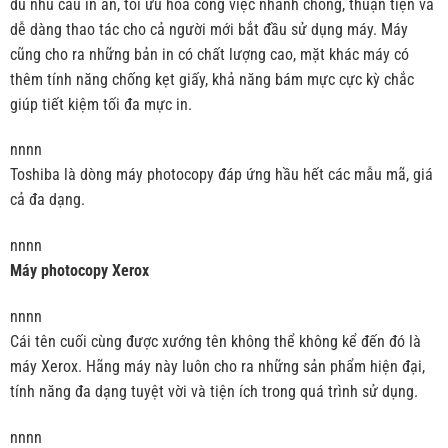
đủ nhu cầu in ấn, tối ưu hóa công việc nhanh chóng, thuận tiện và
dễ dàng thao tác cho cả người mới bắt đầu sử dụng máy. Máy
cũng cho ra những bản in có chất lượng cao, mặt khác máy có
thêm tính năng chống kẹt giấy, khả năng bám mực cực kỳ chắc
giúp tiết kiệm tối đa mực in.
nnnn
Toshiba là dòng máy photocopy đáp ứng hầu hết các mẫu mã, giá
cả đa dạng.
nnnn
Máy photocopy Xerox
nnnn
Cái tên cuối cùng được xướng tên không thể không kể đến đó là
máy Xerox. Hãng máy này luôn cho ra những sản phẩm hiện đại,
tính năng đa dạng tuyệt vời và tiện ích trong quá trình sử dụng.
nnnn