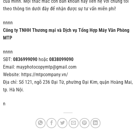
của mình. Mọi thắc mắc còn băn khoăn hãy liên hệ với chúng tôi
theo thông tin dưới đây để nhận được sự tư vấn miễn phí!
nnnn
Công ty TNHH Thương mại và Dịch vụ Tổng Hợp Máy Văn Phòng
MTP
nnnn
SĐT:
0836999090
hoặc
0838099090
Email: mayphotocopymtp@gmail.com
Website: https://mtpcompany.vn/
Địa chỉ: Số 121, ngõ 236 Đại Từ, phường Đại Kim, quận Hoàng Mai,
tp. Hà Nội.
n