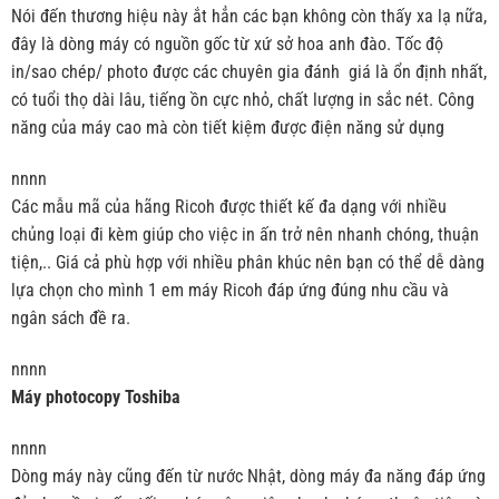
Nói đến thương hiệu này ắt hẳn các bạn không còn thấy xa lạ nữa,
đây là dòng máy có nguồn gốc từ xứ sở hoa anh đào. Tốc độ
in/sao chép/ photo được các chuyên gia đánh giá là ổn định nhất,
có tuổi thọ dài lâu, tiếng ồn cực nhỏ, chất lượng in sắc nét. Công
năng của máy cao mà còn tiết kiệm được điện năng sử dụng
nnnn
Các mẫu mã của hãng Ricoh được thiết kế đa dạng với nhiều
chủng loại đi kèm giúp cho việc in ấn trở nên nhanh chóng, thuận
tiện,.. Giá cả phù hợp với nhiều phân khúc nên bạn có thể dễ dàng
lựa chọn cho mình 1 em máy Ricoh đáp ứng đúng nhu cầu và
ngân sách đề ra.
nnnn
Máy photocopy Toshiba
nnnn
Dòng máy này cũng đến từ nước Nhật, dòng máy đa năng đáp ứng