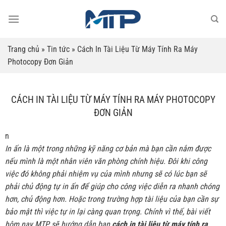
Bỏ
qua
nội
dung
Trang chủ
»
Tin tức
»
Cách In Tài Liệu Từ Máy Tính Ra Máy
Photocopy Đơn Giản
CÁCH IN TÀI LIỆU TỪ MÁY TÍNH RA MÁY PHOTOCOPY
ĐƠN GIẢN
n
In ấn là một trong những kỹ năng cơ bản mà bạn cần nắm được
nếu mình là một nhân viên văn phòng chính hiệu. Đôi khi công
việc đó không phải nhiệm vụ của mình nhưng sẽ có lúc bạn sẽ
phải chủ động tự in ấn để giúp cho công việc diễn ra nhanh chóng
hơn, chủ động hơn. Hoặc trong trường hợp tài liệu của bạn cần sự
bảo mật thì việc tự in lại càng quan trọng. Chính vì thế, bài viết
hôm nay MTP sẽ hướng dẫn bạn
cách in tài liệu từ máy tính ra