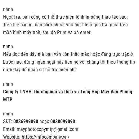
nnnn
Ngoài ra, bạn cũng có thể thực hiện lệnh in bằng thao tác sau:
Trên file cần in, bạn click chuột vào nút file ở góc trái phía trên
màn hình máy tính, sau đó Print và ấn enter.
nnnn
Nếu đọc đến đây mà bạn vẫn còn thắc mắc hoặc đang trục trặc ở
bước nào, đừng ngần ngại hãy liên hệ với chúng tôi theo thông tin
dưới đây để nhận sự hỗ trợ miễn phí:
nnnn
Công ty TNHH Thương mại và Dịch vụ Tổng Hợp Máy Văn Phòng
MTP
nnnn
SĐT:
0836999090
hoặc
0838099090
Email: mayphotocopymtp@gmail.com
Website: https://mtpcompany.vn/