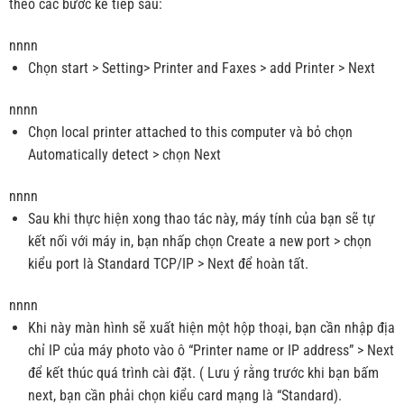
theo các bước kế tiếp sau:
nnnn
Chọn start > Setting> Printer and Faxes > add Printer > Next
nnnn
Chọn local printer attached to this computer và bỏ chọn
Automatically detect > chọn Next
nnnn
Sau khi thực hiện xong thao tác này, máy tính của bạn sẽ tự
kết nối với máy in, bạn nhấp chọn Create a new port > chọn
kiểu port là Standard TCP/IP > Next để hoàn tất.
nnnn
Khi này màn hình sẽ xuất hiện một hộp thoại, bạn cần nhập địa
chỉ IP của máy photo vào ô “Printer name or IP address” > Next
để kết thúc quá trình cài đặt. ( Lưu ý rằng trước khi bạn bấm
next, bạn cần phải chọn kiểu card mạng là “Standard).