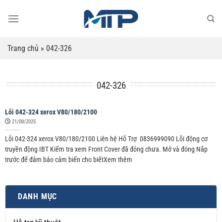
Bỏ
qua
nội
dung
Trang chủ
»
042-326
042-326
Lỗi 042-324 xerox V80/180/2100
21/08/2025
Lỗi 042-324 xerox V80/180/2100 Liên hệ Hỗ Trợ 0836999090 Lỗi động cơ
truyền động IBT Kiểm tra xem Front Cover đã đóng chưa. Mở và đóng Nắp
trước để đảm bảo cảm biến cho biếtXem thêm
DANH MỤC